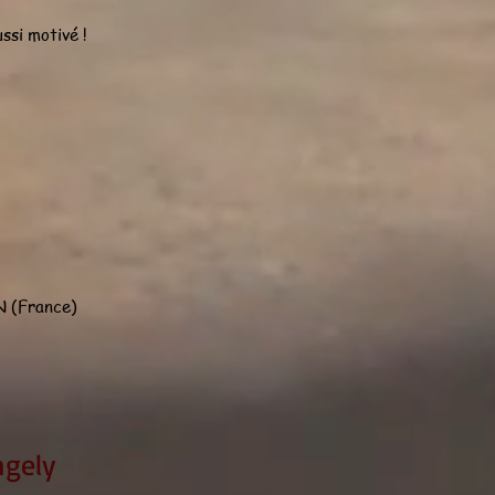
ssi motivé !
 (France)
ngely