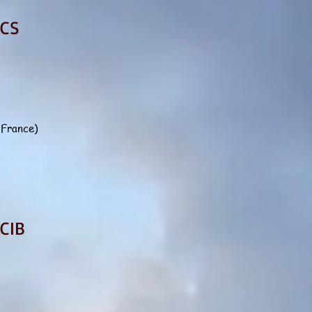
ACS
(France)
CIB