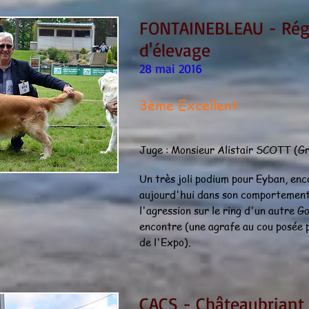
FONTAINEBLEAU - Rég
d'élevage
28 mai 2016
3ème Excellent
Juge : Monsieur Alistair SCOTT (G
Un très joli podium pour Eyban, en
aujourd'hui dans son comportement
l'agression sur le ring d'un autre G
encontre (une agrafe au cou posée p
de l'Expo).
CACS - Châteaubriant