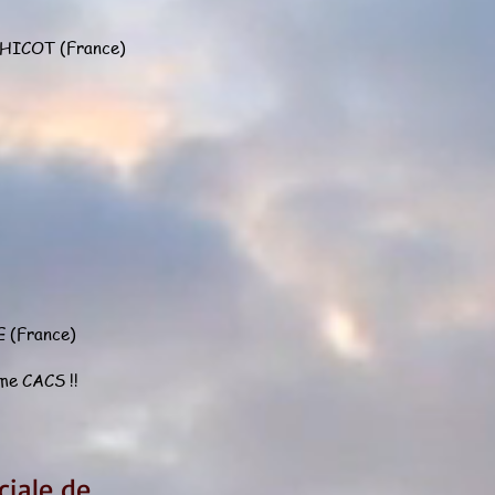
CHICOT (France)
E (France)
me CACS !!
iale de