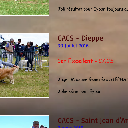
Joli résultat pour Eyban toujours au
CACS - Dieppe
30 Juillet 2016
1er Excellent -
CACS
Juge : Madame Geneviève STEPHAN
Jolie série pour Eyban !
CACS - Saint Jean d'A
7 août 2016