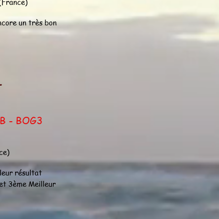
(France)
ncore un très bon
L
B - BOG3
ce)
leur résultat
 et 3ème Meilleur