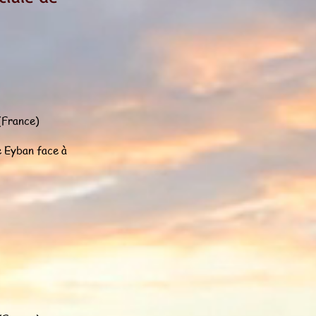
(France)
e Eyban face à