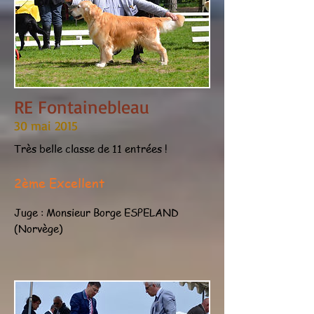
RE Fontainebleau
30 mai 2015
Très belle classe de 11 entrées !
2ème Excellent
Juge : Monsieur Borge ESPELAND
(Norvège)