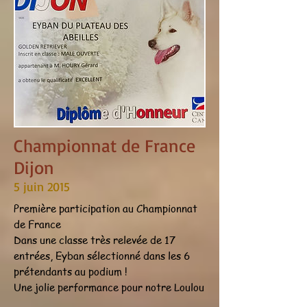
Championnat de France
Dijon
5 juin 2015
Première participation au Championnat
de France
Dans une classe très relevée de 17
entrées, Eyban sélectionné dans les 6
prétendants au podium !
Une jolie performance pour notre Loulou