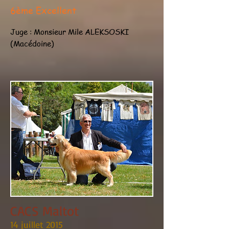
6ème Excellent
Juge : Monsieur Mile ALEKSOSKI
(Macédoine)
CACS Maltot
14 juillet 2015