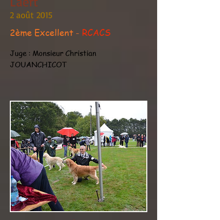
Laert
2 août 2015
2ème Excellent -
RCACS
Juge : Monsieur Christian
JOUANCHICOT