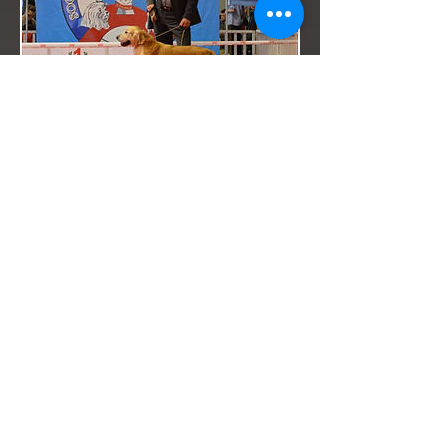
Exposition Nationale de
Pontoise
26 septembre 2015
1er Excellent
CACS - BOB
Très heureux du résultat d'Eyban face
à une très forte concurrence !!
Juge : Monsieur Théo LEENEN
(Belgique)