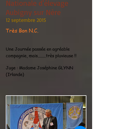
Nationale d'élevage
Aubigny sur Nère
12 septembre 2015
Très Bon N.C.
Une Journée passée en agréable
compagnie, mais.......très pluvieuse !!
Juge : Madame Joséphine GLYNN
(Irlande)