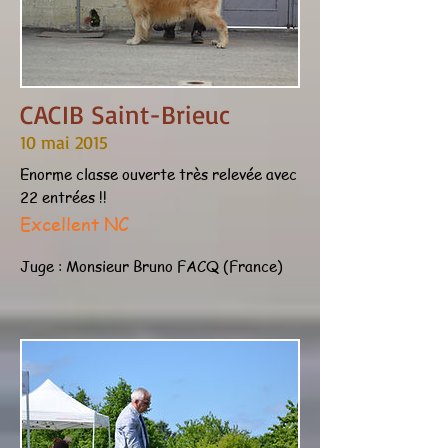
CACIB Saint-Brieuc
10 mai 2015
Enorme classe ouverte très relevée avec
22 entrées !!
Excellent NC
Juge : Monsieur Bruno FACQ (France)